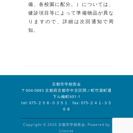
備、各校園に配分。）については、
健診項目等によって準備物品が異な
りますので、詳細は次回通知で周
知。
京都市学校医会
〒604-0883 京都府京都市中京区間ノ町竹屋町通
下ル楠町601-1
tel: 075-２５６-０３５１ fax: 075-２４１-３５
６８
Copyright © 2026 京都市学校医会. Powered by
Litesite