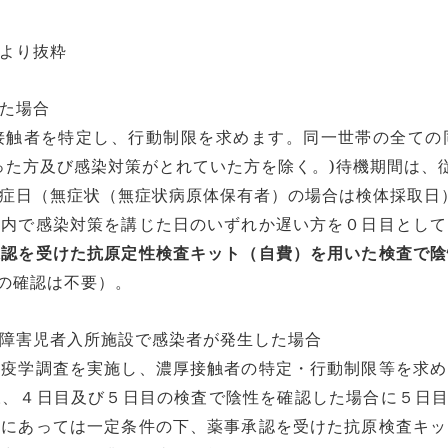
より抜粋
た場合
接触者を特定し、行動制限を求めます。同一世帯の全ての
った方及び感染対策がとれていた方を除く。)待機期間は、
症日（無症状（無症状病原体保有者）の場合は検体採取日
居内で感染対策を講じた日のいずれか遅い方を０日目として
承認を受けた抗原定性検査キット（自費）を用いた検査で陰
の確認は不要）。
障害児者入所施設で感染者が発生した場合
的疫学調査を実施し、濃厚接触者の特定・行動制限等を求め
様、４日目及び５日目の検査で陰性を確認した場合に５日目
者にあっては一定条件の下、薬事承認を受けた抗原検査キッ