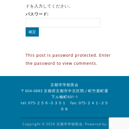
ドを入力してください。
パスワード:
This post is password protected. Enter
the password to view comments.
京都市学校医会
〒604-0883 京都府京都市中京区間ノ町竹屋町通
下ル楠町601-1
tel: 075-２５６-０３５１ fax: 075-２４１-３５
６８
Copyright © 2026 京都市学校医会. Powered by